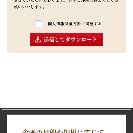
させていただいております。 何卒ご理解の程よろしくお
当施設は、個人情報を正確かつ最新の状態で管理
願いいたします。
し、不正アクセス、紛失、破壊、改ざん及び漏洩等
を防止するため、適切な安全管理措置を講じます。
3. 個人情報の第三者提供について
個人情報保護方針に同意する
当施設は、次の場合を除き、お客様の同意なく第三
者に個人情報を提供することはありません。
送信してダウンロード
* 法令に基づく場合
* 人の生命、身体または財産の保護のために必要が
ある場合
4. 委託について
資料の発送業務等を外部業者に委託する場合、適切
な管理・監督のもとで個人情報を取り扱います。
5. 個人情報の開示・訂正・削除について
お客様ご自身の個人情報について、開示・訂正・削
除をご希望の場合は、合理的な範囲で速やかに対応
いたします。
6. 法令等の遵守と改善
当施設は、適用される法令及びその他の規範を遵守
するとともに、個人情報保護の取り組みを継続的に
見直し、改善いたします。
企画の目的や規模に応じて、
7. お問い合わせ窓口