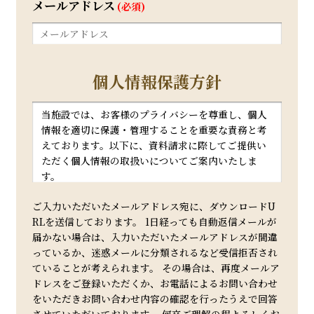
メールアドレス
(必須)
個人情報保護方針
当施設では、お客様のプライバシーを尊重し、個人
情報を適切に保護・管理することを重要な責務と考
えております。以下に、資料請求に際してご提供い
ただく個人情報の取扱いについてご案内いたしま
す。
1. 個人情報の利用目的
ご入力いただいたメールアドレス宛に、ダウンロードU
お客様からご提供いただいた個人情報は、以下の目
RLを送信しております。 1日経っても自動返信メールが
的のために利用いたします。
届かない場合は、入力いただいたメールアドレスが間違
* 資料の送付およびそれに付随するご案内
っているか、迷惑メールに分類されるなど受信拒否され
* お問い合わせへの回答
ていることが考えられます。 その場合は、再度メールア
* 当施設に関する最新情報やサービスのご案内（ご
ドレスをご登録いただくか、お電話によるお問い合わせ
同意いただいた場合）
をいただきお問い合わせ内容の確認を行ったうえで回答
2. 個人情報の管理