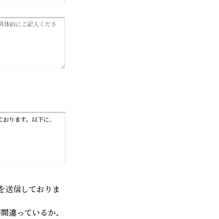
ております。以下に、
を送信しておりま
止するため、適切な安
が間違っているか、