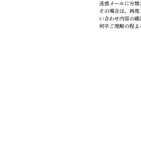
迷惑メールに分類
* 法令に基づく場合
* 人の生命、身体ま
その場合は、再度
4. 委託について
い合わせ内容の確
資料の発送業務等を外
何卒ご理解の程よ
5. 個人情報の開示・
お客様ご自身の個人情
6. 法令等の遵守と改善
当施設は、適用される
す。
7. お問い合わせ窓口
個人情報の取り扱いに