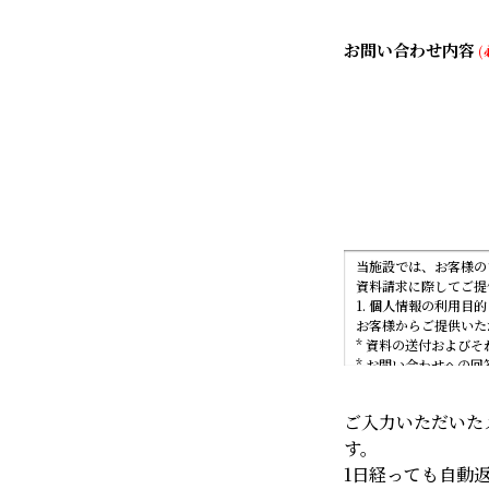
お問い合わせ内容
(
当施設では、お客様の
資料請求に際してご提
1. 個人情報の利用目的
お客様からご提供いた
* 資料の送付および
* お問い合わせへの回
* 当施設に関する最
2. 個人情報の管理
ご入力いただいた
当施設は、個人情報を
全管理措置を講じます
す。
3. 個人情報の第三者
1日経っても自動
当施設は、次の場合を