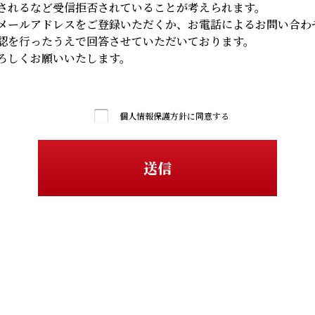
されるなど受信拒否されていることが考えられます。
たは財産の保護のために必要がある場合
メールアドレスをご登録いただくか、お電話によるお問い合わ
認を行ったうえで回答させていただいております。
部業者に委託する場合、適切な管理・監督のもとで個人情報を取り扱います。
ろしくお願いいたします。
訂正・削除について
報について、開示・訂正・削除をご希望の場合は、合理的な範囲で速やかに対応い
法令及びその他の規範を遵守するとともに、個人情報保護の取り組みを継続的に見
個人情報保護方針に同意する
関するお問い合わせは、お問い合わせフォームよりご連絡ください。