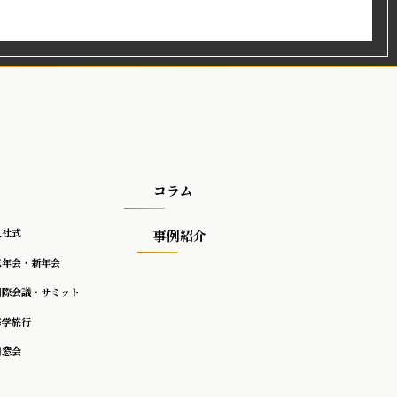
コラム
入社式
事例紹介
忘年会・新年会
国際会議・サミット
修学旅行
同窓会