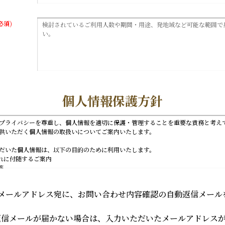
必須)
個人情報保護方針
プライバシーを尊重し、個人情報を適切に保護・管理することを重要な責務と考え
供いただく個人情報の取扱いについてご案内いたします。
だいた個人情報は、以下の目的のために利用いたします。
それに付随するご案内
答
新情報やサービスのご案内（ご同意いただいた場合）
メールアドレス宛に、お問い合わせ内容確認の自動返信メール
正確かつ最新の状態で管理し、不正アクセス、紛失、破壊、改ざん及び漏洩等を防
。
提供について
返信メールが届かない場合は、入力いただいたメールアドレス
除き、お客様の同意なく第三者に個人情報を提供することはありません。