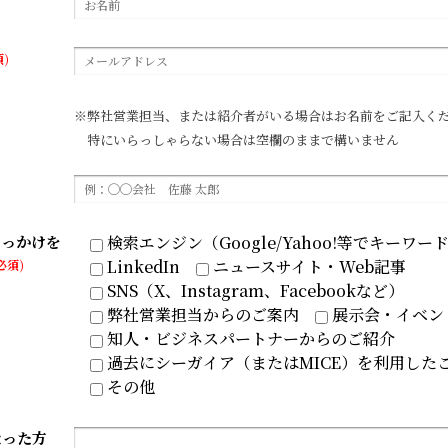
)
※弊社営業担当、または紹介者がいる場合はお名前をご記入く
特にいらっしゃらない場合は空欄のままで構いません
きっかけを
検索エンジン（Google/Yahoo!等でキーワー
LinkedIn
ニュースサイト・Web記事
必須)
SNS（X、Instagram、Facebookなど）
弊社営業担当からのご案内
展示会・イベン
知人・ビジネスパートナーからのご紹介
過去にシーガイア（またはMICE）を利用した
その他
なった方