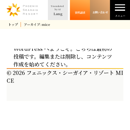
Translated
シーガイアの魅力
by AI
お問い合わせ
資料請求
Lang
メニュー
トップ
アーカイブ: mice
事例紹介
フェニックス・シーガイア・リゾート MICE
TOP PAGE
お問い合わせフォーム
Hello world!
用途・プラン
お問い合わせ完了
WordPress へようこそ。こちらは最初の
シーガイアが選ばれる理由
投稿です。編集または削除し、コンテンツ
シーガイアだからできるMICEとは
作成を始めてください。
コラム
トップページ
© 2026 フェニックス・シーガイア・リゾート MI
フェニックス・シーガイア・リゾート 施設
CE
施設紹介
一覧
初回ご利用のお客様限定特典について
所在地・アクセス方法
初回特典お問い合わせフォーム
資料請求